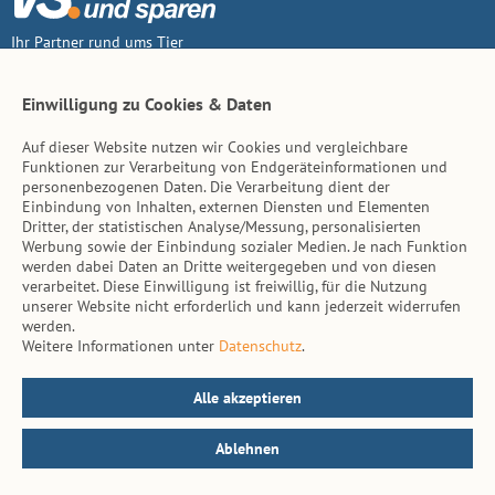
Ihr Partner rund ums Tier
Vertrag widerruf
Einwilligung zu Cookies & Daten
Auf dieser Website nutzen wir Cookies und vergleichbare
Inhalt
Funktionen zur Verarbeitung von Endgeräteinformationen und
personenbezogenen Daten. Die Verarbeitung dient der
Tierarzt-Suche
Einbindung von Inhalten, externen Diensten und Elementen
Dritter, der statistischen Analyse/Messung, personalisierten
Werbung sowie der Einbindung sozialer Medien. Je nach Funktion
Hinweise
werden dabei Daten an Dritte weitergegeben und von diesen
verarbeitet. Diese Einwilligung ist freiwillig, für die Nutzung
AGB
unserer Website nicht erforderlich und kann jederzeit widerrufen
werden.
Impressum
Weitere Informationen unter
Datenschutz
.
Datenschutz
Kontakt
Alle akzeptieren
Ablehnen
© vs. vergleichen-und-sparen.de 2026