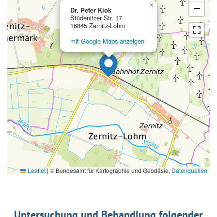
×
−
Dr. Peter Kiok
Stüdenitzer Str. 17
16845 Zernitz-Lohm
mit Google Maps anzeigen
Leaflet
|
© Bundesamt für Kartographie und Geodäsie,
Datenquellen
Untersuchung und Behandlung folgender