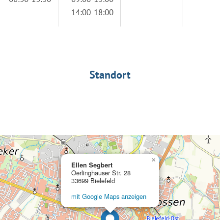
14:00-18:00
Standort
×
Ellen Segbert
Oerlinghauser Str. 28
33699 Bielefeld
mit Google Maps anzeigen