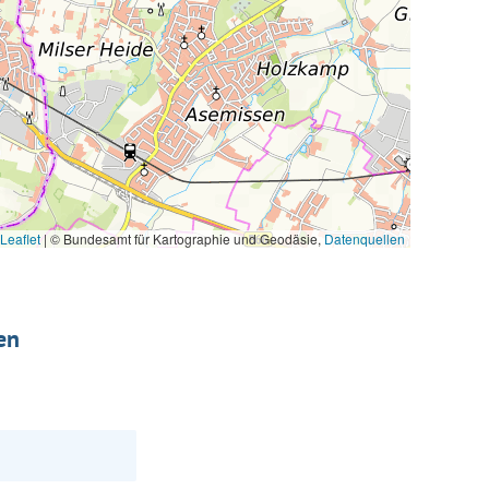
Leaflet
|
© Bundesamt für Kartographie und Geodäsie,
Datenquellen
en