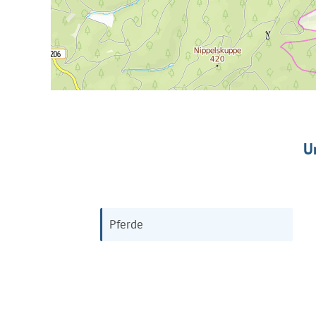
U
Pferde