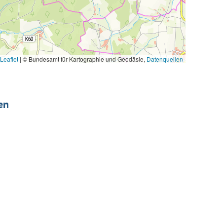
Leaflet
|
© Bundesamt für Kartographie und Geodäsie,
Datenquellen
en