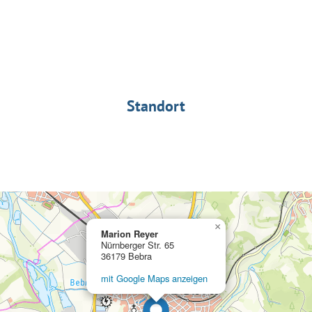
Standort
×
Marion Reyer
Nürnberger Str. 65
36179 Bebra
mit Google Maps anzeigen