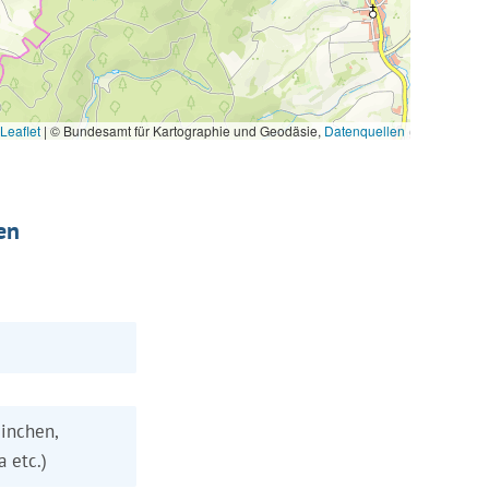
Leaflet
|
© Bundesamt für Kartographie und Geodäsie,
Datenquellen
en
inchen,
a etc.)