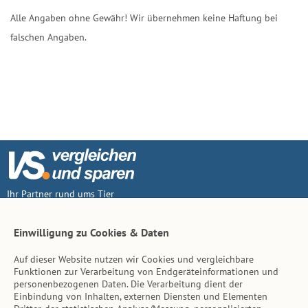
Alle Angaben ohne Gewähr! Wir übernehmen keine Haftung bei
falschen Angaben.
Ihr Partner rund ums Tier
Vertrag widerruf
Einwilligung zu Cookies & Daten
Auf dieser Website nutzen wir Cookies und vergleichbare
Inhalt
Funktionen zur Verarbeitung von Endgeräteinformationen und
personenbezogenen Daten. Die Verarbeitung dient der
Tierarzt-Suche
Einbindung von Inhalten, externen Diensten und Elementen