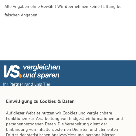
Alle Angaben ohne Gewähr! Wir übernehmen keine Haftung bei
falschen Angaben.
Ihr Partner rund ums Tier
Vertrag widerruf
Einwilligung zu Cookies & Daten
Auf dieser Website nutzen wir Cookies und vergleichbare
Inhalt
Funktionen zur Verarbeitung von Endgeräteinformationen und
personenbezogenen Daten. Die Verarbeitung dient der
Tierarzt-Suche
Einbindung von Inhalten, externen Diensten und Elementen
Dritter, der statistischen Analyse/Messung, personalisierten