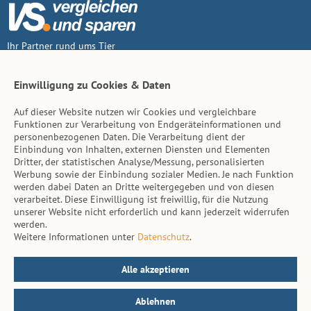
Ihr Partner rund ums Tier
Vertrag widerruf
Einwilligung zu Cookies & Daten
Auf dieser Website nutzen wir Cookies und vergleichbare
Inhalt
Funktionen zur Verarbeitung von Endgeräteinformationen und
personenbezogenen Daten. Die Verarbeitung dient der
Tierarzt-Suche
Einbindung von Inhalten, externen Diensten und Elementen
Dritter, der statistischen Analyse/Messung, personalisierten
Werbung sowie der Einbindung sozialer Medien. Je nach Funktion
Hinweise
werden dabei Daten an Dritte weitergegeben und von diesen
verarbeitet. Diese Einwilligung ist freiwillig, für die Nutzung
AGB
unserer Website nicht erforderlich und kann jederzeit widerrufen
werden.
Impressum
Weitere Informationen unter
Datenschutz
.
Datenschutz
Kontakt
Alle akzeptieren
Ablehnen