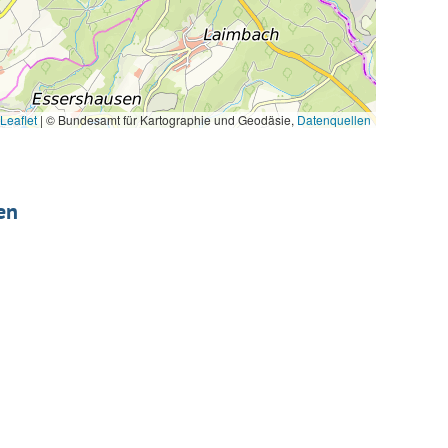
Leaflet
|
© Bundesamt für Kartographie und Geodäsie,
Datenquellen
en