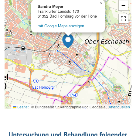
×
−
Sandra Meyer
Frankfurter Landstr. 170
61352 Bad Homburg vor der Höhe
mit Google Maps anzeigen
Leaflet
|
© Bundesamt für Kartographie und Geodäsie,
Datenquellen
Untersuchung und Behandlung folgender