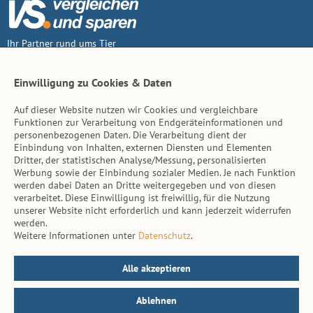
Ihr Partner rund ums Tier
Vertrag widerruf
Einwilligung zu Cookies & Daten
Auf dieser Website nutzen wir Cookies und vergleichbare
Inhalt
Funktionen zur Verarbeitung von Endgeräteinformationen und
personenbezogenen Daten. Die Verarbeitung dient der
Tierarzt-Suche
Einbindung von Inhalten, externen Diensten und Elementen
Dritter, der statistischen Analyse/Messung, personalisierten
Werbung sowie der Einbindung sozialer Medien. Je nach Funktion
Hinweise
werden dabei Daten an Dritte weitergegeben und von diesen
verarbeitet. Diese Einwilligung ist freiwillig, für die Nutzung
AGB
unserer Website nicht erforderlich und kann jederzeit widerrufen
werden.
Impressum
Weitere Informationen unter
Datenschutz
.
Datenschutz
Kontakt
Alle akzeptieren
Ablehnen
© vs. vergleichen-und-sparen.de 2026