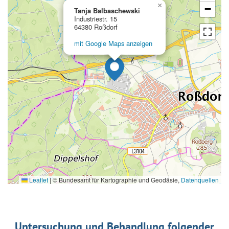
×
−
Tanja Balbaschewski
Industriestr. 15
64380 Roßdorf
mit Google Maps anzeigen
Leaflet
|
© Bundesamt für Kartographie und Geodäsie,
Datenquellen
Untersuchung und Behandlung folgender