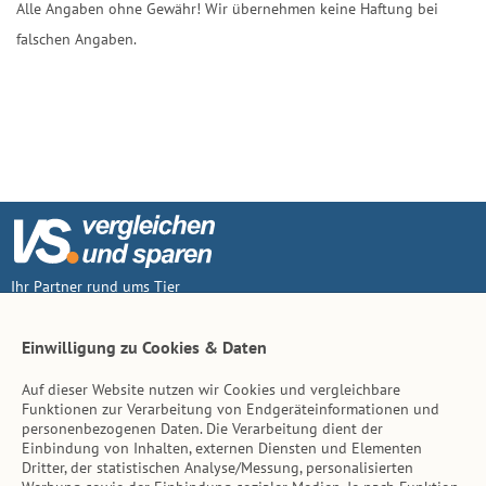
Alle Angaben ohne Gewähr! Wir übernehmen keine Haftung bei
falschen Angaben.
Ihr Partner rund ums Tier
Vertrag widerruf
Einwilligung zu Cookies & Daten
Auf dieser Website nutzen wir Cookies und vergleichbare
Inhalt
Funktionen zur Verarbeitung von Endgeräteinformationen und
personenbezogenen Daten. Die Verarbeitung dient der
Tierarzt-Suche
Einbindung von Inhalten, externen Diensten und Elementen
Dritter, der statistischen Analyse/Messung, personalisierten