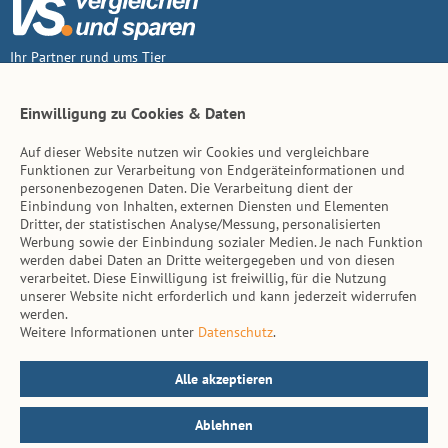
Ihr Partner rund ums Tier
Vertrag widerruf
Einwilligung zu Cookies & Daten
Auf dieser Website nutzen wir Cookies und vergleichbare
Inhalt
Funktionen zur Verarbeitung von Endgeräteinformationen und
personenbezogenen Daten. Die Verarbeitung dient der
Tierarzt-Suche
Einbindung von Inhalten, externen Diensten und Elementen
Dritter, der statistischen Analyse/Messung, personalisierten
Werbung sowie der Einbindung sozialer Medien. Je nach Funktion
Hinweise
werden dabei Daten an Dritte weitergegeben und von diesen
verarbeitet. Diese Einwilligung ist freiwillig, für die Nutzung
AGB
unserer Website nicht erforderlich und kann jederzeit widerrufen
werden.
Impressum
Weitere Informationen unter
Datenschutz
.
Datenschutz
Kontakt
Alle akzeptieren
Ablehnen
© vs. vergleichen-und-sparen.de 2026