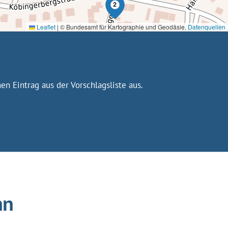
Leaflet
|
© Bundesamt für Kartographie und Geodäsie,
Datenquellen
n Eintrag aus der Vorschlagsliste aus.
nn