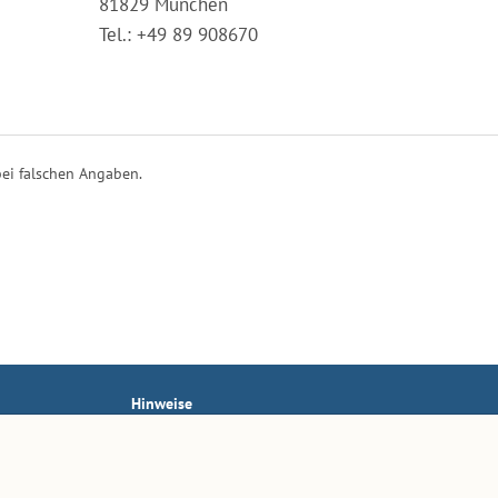
81829 München
Tel.: +49 89 908670
ei falschen Angaben.
Hinweise
AGB
Impressum
Datenschutz