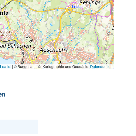
Leaflet
|
© Bundesamt für Kartographie und Geodäsie,
Datenquellen
en