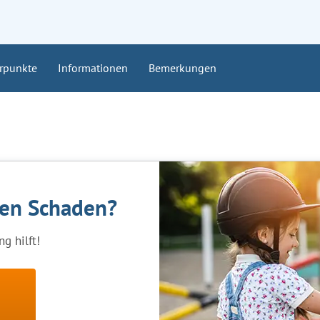
rpunkte
Informationen
Bemerkungen
nen Schaden?
g hilft!