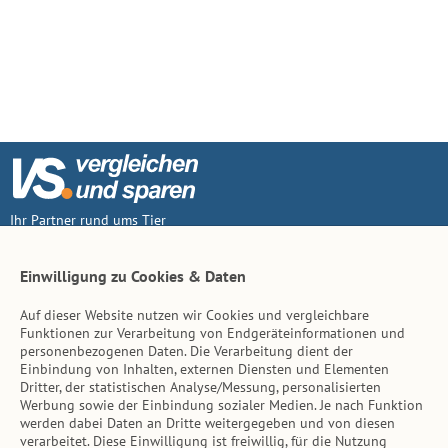
Ihr Partner rund ums Tier
Vertrag widerruf
Einwilligung zu Cookies & Daten
Auf dieser Website nutzen wir Cookies und vergleichbare
Inhalt
Funktionen zur Verarbeitung von Endgeräteinformationen und
personenbezogenen Daten. Die Verarbeitung dient der
Tierarzt-Suche
Einbindung von Inhalten, externen Diensten und Elementen
Dritter, der statistischen Analyse/Messung, personalisierten
Werbung sowie der Einbindung sozialer Medien. Je nach Funktion
Hinweise
werden dabei Daten an Dritte weitergegeben und von diesen
verarbeitet. Diese Einwilligung ist freiwillig, für die Nutzung