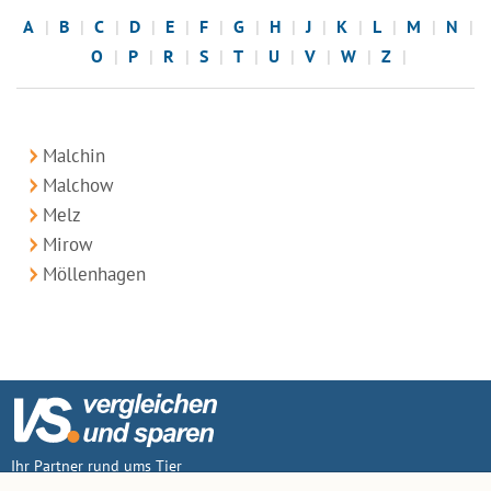
A
B
C
D
E
F
G
H
J
K
L
M
N
O
P
R
S
T
U
V
W
Z
Malchin
Malchow
Melz
Mirow
Möllenhagen
Ihr Partner rund ums Tier