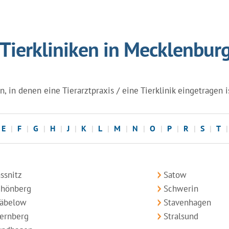
 Tierkliniken in Mecklenb
in denen eine Tierarztpraxis / eine Tierklinik eingetragen i
E
F
G
H
J
K
L
M
N
O
P
R
S
T
ssnitz
Satow
chönberg
Schwerin
täbelow
Stavenhagen
ernberg
Stralsund