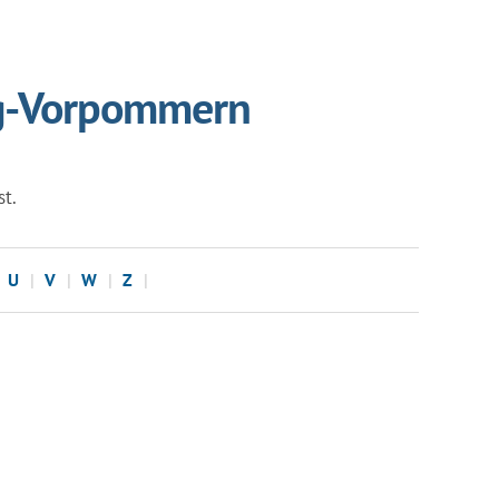
urg-Vorpommern
st.
U
V
W
Z