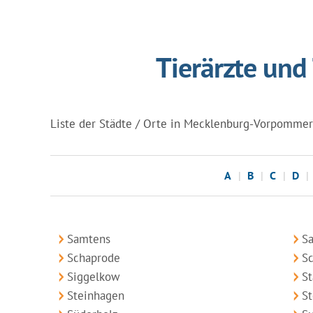
Tierärzte und
Liste der Städte / Orte in Mecklenburg-Vorpommern, 
A
B
C
D
Samtens
Sa
Schaprode
S
Siggelkow
S
Steinhagen
St