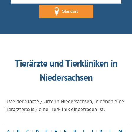
Standort
Tierärzte und Tierkliniken in
Niedersachsen
Liste der Städte / Orte in Niedersachsen, in denen eine
Tierarztpraxis / eine Tierklinik eingetragen ist.
A
B
C
D
E
F
G
H
I
J
K
L
M