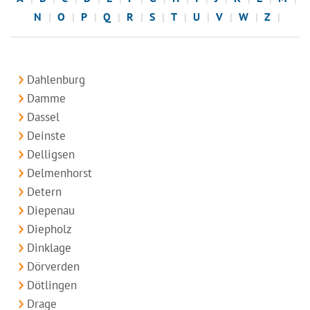
N
O
P
Q
R
S
T
U
V
W
Z
Dahlenburg
Damme
Dassel
Deinste
Delligsen
Delmenhorst
Detern
Diepenau
Diepholz
Dinklage
Dörverden
Dötlingen
Drage