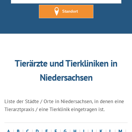
Standort
Tierärzte und Tierkliniken in
Niedersachsen
Liste der Städte / Orte in Niedersachsen, in denen eine
Tierarztpraxis / eine Tierklinik eingetragen ist.
A
B
C
D
E
F
G
H
I
J
K
L
M