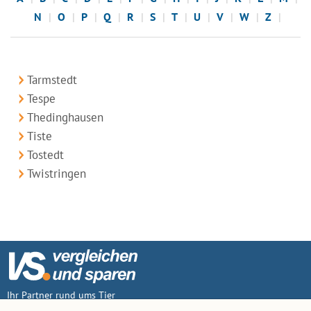
N
O
P
Q
R
S
T
U
V
W
Z
Tarmstedt
Tespe
Thedinghausen
Tiste
Tostedt
Twistringen
Ihr Partner rund ums Tier