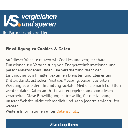
Ihr Partner rund ums Tier
Vertrag widerruf
Einwilligung zu Cookies & Daten
Auf dieser Website nutzen wir Cookies und vergleichbare
Inhalt
Funktionen zur Verarbeitung von Endgeräteinformationen und
personenbezogenen Daten. Die Verarbeitung dient der
Tierarzt-Suche
Einbindung von Inhalten, externen Diensten und Elementen
Dritter, der statistischen Analyse/Messung, personalisierten
Werbung sowie der Einbindung sozialer Medien. Je nach Funktion
Hinweise
werden dabei Daten an Dritte weitergegeben und von diesen
verarbeitet. Diese Einwilligung ist freiwillig, für die Nutzung
AGB
unserer Website nicht erforderlich und kann jederzeit widerrufen
werden.
Impressum
Weitere Informationen unter
Datenschutz
.
Datenschutz
Kontakt
Alle akzeptieren