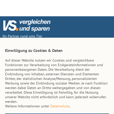
Ihr Partner rund ums Tier
Vertrag widerruf
Einwilligung zu Cookies & Daten
Auf dieser Website nutzen wir Cookies und vergleichbare
Inhalt
Funktionen zur Verarbeitung von Endgeräteinformationen und
personenbezogenen Daten. Die Verarbeitung dient der
Tierarzt-Suche
Einbindung von Inhalten, externen Diensten und Elementen
Dritter, der statistischen Analyse/Messung, personalisierten
Werbung sowie der Einbindung sozialer Medien. Je nach Funktion
Hinweise
werden dabei Daten an Dritte weitergegeben und von diesen
verarbeitet. Diese Einwilligung ist freiwillig, für die Nutzung
AGB
unserer Website nicht erforderlich und kann jederzeit widerrufen
werden.
Impressum
Weitere Informationen unter
Datenschutz
.
Datenschutz
Kontakt