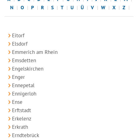
N
O
P
R
S
T
U
Ü
V
W
X
Z
Eitorf
Elsdorf
Emmerich am Rhein
Emsdetten
Engelskirchen
Enger
Ennepetal
Ennigerloh
Ense
Erftstadt
Erkelenz
Erkrath
Erndtebrück