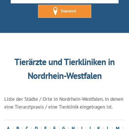
Standort
Tierärzte und Tierkliniken in
Nordrhein-Westfalen
Liste der Städte / Orte in Nordrhein-Westfalen, in denen
eine Tierarztpraxis / eine Tierklinik eingetragen ist.
A
B
C
D
E
F
G
H
I
J
K
L
M