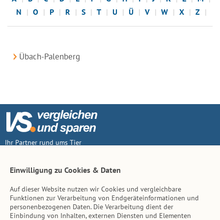
N
O
P
R
S
T
U
Ü
V
W
X
Z
Übach-Palenberg
Ihr Partner rund ums Tier
Vertrag widerruf
Einwilligung zu Cookies & Daten
Auf dieser Website nutzen wir Cookies und vergleichbare
Inhalt
Funktionen zur Verarbeitung von Endgeräteinformationen und
personenbezogenen Daten. Die Verarbeitung dient der
Tierarzt-Suche
Einbindung von Inhalten, externen Diensten und Elementen