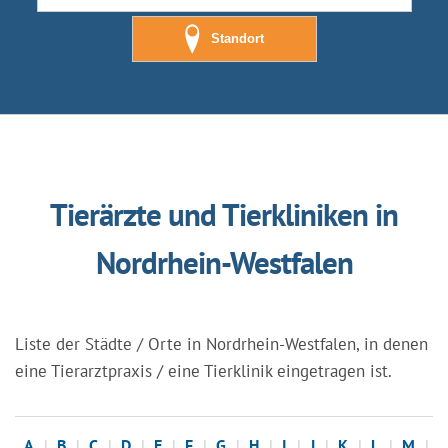
Standort
Tierärzte und Tierkliniken in
Nordrhein-Westfalen
Liste der Städte / Orte in Nordrhein-Westfalen, in denen
eine Tierarztpraxis / eine Tierklinik eingetragen ist.
A
B
C
D
E
F
G
H
I
J
K
L
M