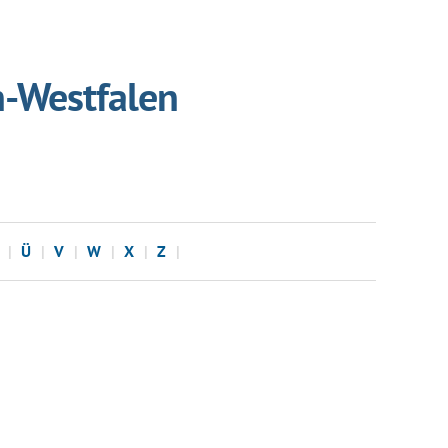
n-Westfalen
Ü
V
W
X
Z