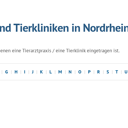
und Tierkliniken in Nordrhei
enen eine Tierarztpraxis / eine Tierklinik eingetragen ist.
G
H
I
J
K
L
M
N
O
P
R
S
T
U