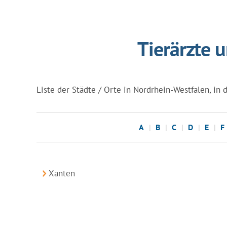
Tierärzte 
Liste der Städte / Orte in Nordrhein-Westfalen, in d
A
B
C
D
E
F
Xanten