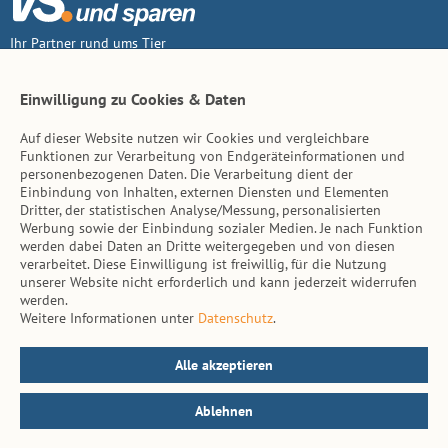
Ihr Partner rund ums Tier
Vertrag widerruf
Einwilligung zu Cookies & Daten
Auf dieser Website nutzen wir Cookies und vergleichbare
Inhalt
Funktionen zur Verarbeitung von Endgeräteinformationen und
personenbezogenen Daten. Die Verarbeitung dient der
Tierarzt-Suche
Einbindung von Inhalten, externen Diensten und Elementen
Dritter, der statistischen Analyse/Messung, personalisierten
Werbung sowie der Einbindung sozialer Medien. Je nach Funktion
Hinweise
werden dabei Daten an Dritte weitergegeben und von diesen
verarbeitet. Diese Einwilligung ist freiwillig, für die Nutzung
AGB
unserer Website nicht erforderlich und kann jederzeit widerrufen
werden.
Impressum
Weitere Informationen unter
Datenschutz
.
Datenschutz
Kontakt
Alle akzeptieren
Ablehnen
© vs. vergleichen-und-sparen.de 2026