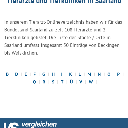
Tierärzte und Tierkliniken in Saarland
In unserem Tierarzt-Onlineverzeichnis haben wir für das
Bundesland Saarland zurzeit 108 Tierärzte und 2
Tierkliniken gelistet. Die Liste der Städte / Orte in
Saarland umfasst insgesamt 50 Einträge von Beckingen
bis Weiskirchen.
B
D
E
F
G
H
I
K
L
M
N
O
P
Q
R
S
T
Ü
V
W