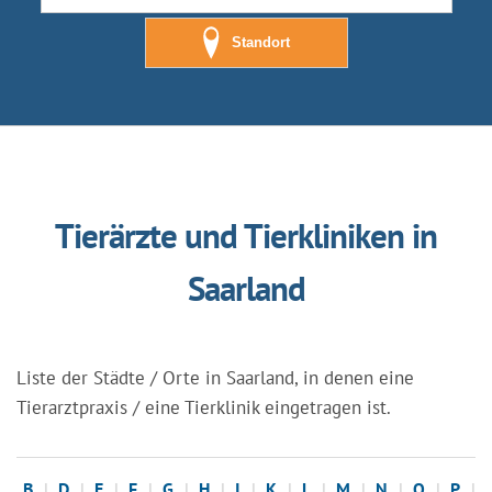
Standort
Tierärzte und Tierkliniken in
Saarland
Liste der Städte / Orte in Saarland, in denen eine
Tierarztpraxis / eine Tierklinik eingetragen ist.
B
D
E
F
G
H
I
K
L
M
N
O
P