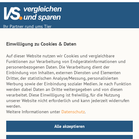
Ihr Partner rund ums Tier
Vertrag widerruf
Einwilligung zu Cookies & Daten
Auf dieser Website nutzen wir Cookies und vergleichbare
Inhalt
Funktionen zur Verarbeitung von Endgeräteinformationen und
personenbezogenen Daten. Die Verarbeitung dient der
Tierarzt-Suche
Einbindung von Inhalten, externen Diensten und Elementen
Dritter, der statistischen Analyse/Messung, personalisierten
Werbung sowie der Einbindung sozialer Medien. Je nach Funktion
Hinweise
werden dabei Daten an Dritte weitergegeben und von diesen
verarbeitet. Diese Einwilligung ist freiwillig, für die Nutzung
AGB
unserer Website nicht erforderlich und kann jederzeit widerrufen
werden.
Impressum
Weitere Informationen unter
Datenschutz
.
Datenschutz
Kontakt
Alle akzeptieren