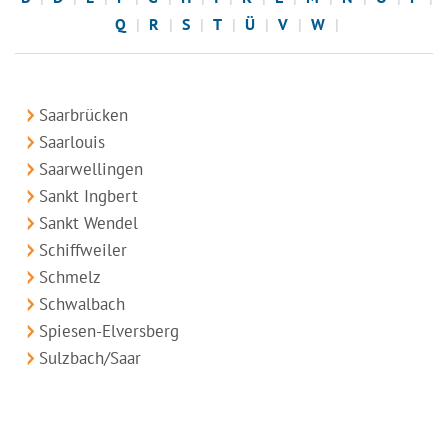
Q
R
S
T
Ü
V
W
Saarbrücken
Saarlouis
Saarwellingen
Sankt Ingbert
Sankt Wendel
Schiffweiler
Schmelz
Schwalbach
Spiesen-Elversberg
Sulzbach/Saar