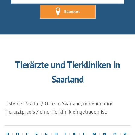
Standort
Tierärzte und Tierkliniken in
Saarland
Liste der Städte / Orte in Saarland, in denen eine
Tierarztpraxis / eine Tierklinik eingetragen ist.
B
D
E
F
G
H
I
K
L
M
N
O
P