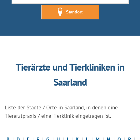
Standort
Tierärzte und Tierkliniken in
Saarland
Liste der Städte / Orte in Saarland, in denen eine
Tierarztpraxis / eine Tierklinik eingetragen ist.
B
D
E
F
G
H
I
K
L
M
N
O
P