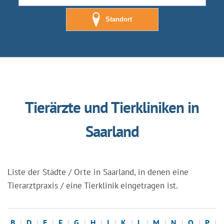
Standort
Tierärzte und Tierkliniken in
Saarland
Liste der Städte / Orte in Saarland, in denen eine
Tierarztpraxis / eine Tierklinik eingetragen ist.
B
D
E
F
G
H
I
K
L
M
N
O
P