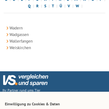
Q
R
S
T
Ü
V
W
Wadern
Wadgassen
Wallerfangen
Weiskirchen
Ihr Partner rund ums Tier
Vertrag widerruf
Einwilligung zu Cookies & Daten