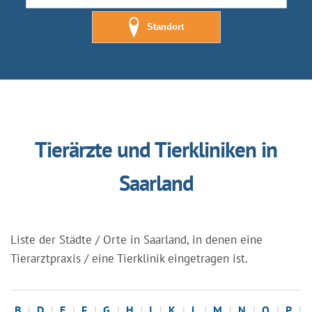
Standort
Tierärzte und Tierkliniken in
Saarland
Liste der Städte / Orte in Saarland, in denen eine
Tierarztpraxis / eine Tierklinik eingetragen ist.
B
D
E
F
G
H
I
K
L
M
N
O
P