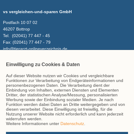
vs vergleichen-und-sparen GmbH
Postfach 10 07 02
46207 Bottrop
Tel.
(02041) 77 447 - 45
Fax:
(02041) 77 447 - 79
info@tierarzt-onlineverzeichnis.de
Einwilligung zu Cookies & Daten
Inhalt
Auf dieser Website nutzen wir Cookies und vergleichbare
Tierarzt-Suche
Funktionen zur Verarbeitung von Endgeräteinformationen und
Blog
personenbezogenen Daten. Die Verarbeitung dient der
Einbindung von Inhalten, externen Diensten und Elementen
Dritter, der statistischen Analyse/Messung, personalisierten
Werbung sowie der Einbindung sozialer Medien. Je nach
Hinweise
Funktion werden dabei Daten an Dritte weitergegeben und von
diesen verarbeitet. Diese Einwilligung ist freiwillig, für die
AGB
Nutzung unserer Website nicht erforderlich und kann jederzeit
Impressum
widerrufen werden.
Weitere Informationen unter
Datenschutz
.
Datenschutz
Kontakt